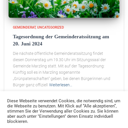
GEMEINDERAT
UNCATEGORIZED
Tagesordnung der Gemeinderatssitzung am
20. Juni 2024
Die nächste öffentliche Gemeinderatssitzung findet
diesen Donnerstag um 19.30 Uhr im Sitzungssaal der
Gemeinde Marzling statt. Mit auf der Tagesordnung:
Künftig soll es in Marzling sogenannte
„Grünpatenschaften“ geben, bei denen Bürgerinnen und
Bürger ganz offiziell
Weiterlesen…
Diese Webseite verwendet Cookies, die notwendig sind, um
die Webseite zu benutzen. Mit Klick auf “Alle akzeptieren”,
stimmen Sie der Verwendung aller Cookies zu. Sie können
aber auch unter "Einstellungen" deren Einsatz individuell
IMPRESSUM
DATENSCHUTZ
blockieren.