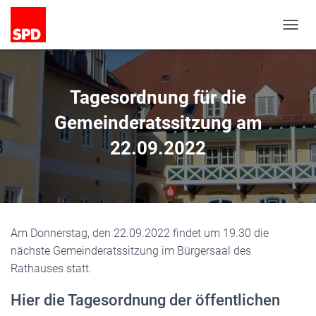
N
A
V
I
G
Tagesordnung für die
A
T
Gemeinderatssitzung am
I
22.09.2022
O
N
U
M
S
C
H
Am Donnerstag, den 22.09.2022 findet um 19.30 die
A
nächste Gemeinderatssitzung im Bürgersaal des
L
T
Rathauses statt.
E
N
Hier die Tagesordnung der öffentlichen