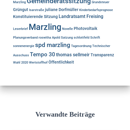
Gemeinderatssitzung
Marzling
Grundsteuer
Grüngut
juliane Dorfmüller
Isarstraße
Kinderbedarfsprognose
Landratsamt Freising
Konstituierende Sitzung
Marzling
Photovoltaik
Leserbrief
Novelle
Planungsverband
roswitha Apold
Satzung
schlottfeld
Schrift
spd marzling
sonnenenergie
Tagesordnung
Technischer
Tempo 30
thomas sellmeir
Transparenz
Ausschuss
Öffentlichkeit
Wahl 2020
Wertstoffhof
Verwandte Beiträge