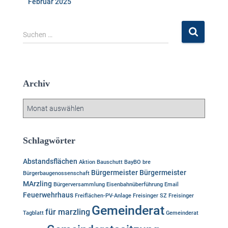
Februar 2025
S
Suchen …
u
c
h
e
Archiv
n
n
A
a
r
c
c
h
h
Schlagwörter
:
i
v
Abstandsflächen
Aktion
Bauschutt
BayBO
bre
Bürgermeister
Bürgermeister
Bürgerbaugenossenschaft
MArzling
Bürgerversammlung
Eisenbahnüberführung
Email
Feuerwehrhaus
Freiflächen-PV-Anlage
Freisinger SZ
Freisinger
Gemeinderat
für marzling
Tagblatt
Gemeinderat