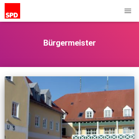
NAVIG
UMSC
Bürgermeister