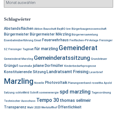
A
a
r
c
c
h
h
Schlagwörter
:
i
Abstandsflächen
v
Aktion
Bauschutt
BayBO
bre
Bürgerbaugenossenschaft
Bürgermeister
Bürgermeister MArzling
Bürgerversammlung
Feuerwehrhaus
Eisenbahnüberführung
Email
Freiflächen-PV-Anlage
Freisinger
Gemeinderat
für marzling
SZ
Freisinger Tagblatt
Gemeinderatssitzung
Gemeinderat Marzling
Grundsteuer
Grüngut
juliane Dorfmüller
Isarstraße
Kinderbedarfsprognose
Landratsamt Freising
Konstituierende Sitzung
Leserbrief
Marzling
Photovoltaik
Novelle
Planungsverband
roswitha Apold
spd marzling
Satzung
schlottfeld
Schrift
sonnenenergie
Tagesordnung
Tempo 30
thomas sellmeir
Technischer Ausschuss
Transparenz
Öffentlichkeit
Wahl 2020
Wertstoffhof