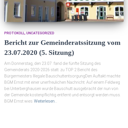
PROTOKOLL
UNCATEGORIZED
Bericht zur Gemeinderatssitzung vom
23.07.2020 (5. Sitzung)
Am Donnerstag, den 23.07. fand die fünfte Sitzung des
Gemeinderats 2020-2026 statt. zu TOP 2 Bericht des
Bürgermeisters Illegale BauschuttentsorgungDen Auftakt machte
BGM Ernst mit einer unerfreulichen Nachricht: Auf einem Feldweg
bei Unterberghausen wurde Bauschutt ausgebracht der nun von
der Gemeinde kostenpflichtig entfernt und entsorgt werden muss.
BGM Ernst wies
Weiterlesen…