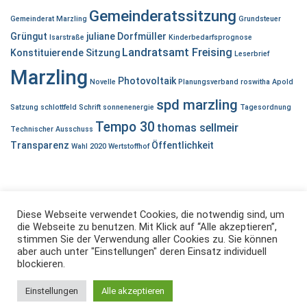
Gemeinderatssitzung
Gemeinderat Marzling
Grundsteuer
Grüngut
juliane Dorfmüller
Isarstraße
Kinderbedarfsprognose
Landratsamt Freising
Konstituierende Sitzung
Leserbrief
Marzling
Photovoltaik
Novelle
Planungsverband
roswitha Apold
spd marzling
Satzung
schlottfeld
Schrift
sonnenenergie
Tagesordnung
Tempo 30
thomas sellmeir
Technischer Ausschuss
Transparenz
Öffentlichkeit
Wahl 2020
Wertstoffhof
Diese Webseite verwendet Cookies, die notwendig sind, um
die Webseite zu benutzen. Mit Klick auf “Alle akzeptieren”,
stimmen Sie der Verwendung aller Cookies zu. Sie können
aber auch unter "Einstellungen" deren Einsatz individuell
IMPRESSUM
DATENSCHUTZ
blockieren.
SPD Fraktion im Gemeinderat Marzling.
Einstellungen
Alle akzeptieren