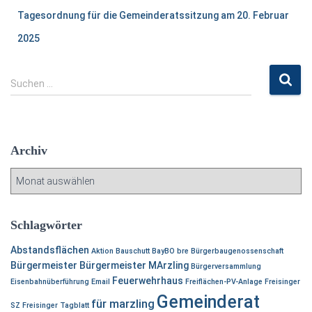
Tagesordnung für die Gemeinderatssitzung am 20. Februar
2025
S
Suchen …
u
c
h
e
Archiv
n
n
A
a
r
c
c
h
h
Schlagwörter
:
i
Abstandsflächen
v
Aktion
Bauschutt
BayBO
bre
Bürgerbaugenossenschaft
Bürgermeister
Bürgermeister MArzling
Bürgerversammlung
Feuerwehrhaus
Eisenbahnüberführung
Email
Freiflächen-PV-Anlage
Freisinger
Gemeinderat
für marzling
SZ
Freisinger Tagblatt