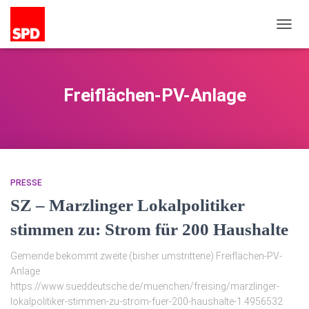
NAVIG
UMSC
Freiflächen-PV-Anlage
PRESSE
SZ – Marzlinger Lokalpolitiker
stimmen zu: Strom für 200 Haushalte
Gemeinde bekommt zweite (bisher umstrittene) Freiflächen-PV-
Anlage
https://www.sueddeutsche.de/muenchen/freising/marzlinger-
lokalpolitiker-stimmen-zu-strom-fuer-200-haushalte-1.4956532