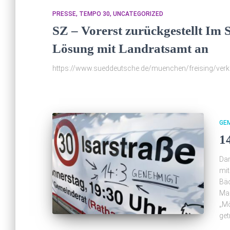
PRESSE
TEMPO 30
UNCATEGORIZED
SZ – Vorerst zurückgestellt Im 
Lösung mit Landratsamt an
https://www.sueddeutsche.de/muenchen/freising/verkeh
GE
1
Dam
mit
Bäc
Mar
„Mö
get