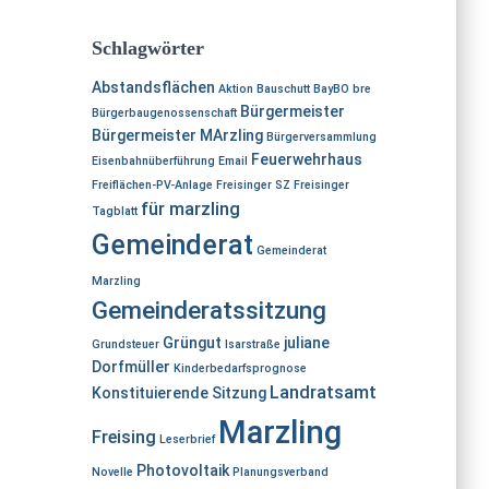
c
c
h
h
Schlagwörter
:
i
Abstandsflächen
v
Aktion
Bauschutt
BayBO
bre
Bürgermeister
Bürgerbaugenossenschaft
Bürgermeister MArzling
Bürgerversammlung
Feuerwehrhaus
Eisenbahnüberführung
Email
Freiflächen-PV-Anlage
Freisinger SZ
Freisinger
für marzling
Tagblatt
Gemeinderat
Gemeinderat
Marzling
Gemeinderatssitzung
Grüngut
juliane
Grundsteuer
Isarstraße
Dorfmüller
Kinderbedarfsprognose
Landratsamt
Konstituierende Sitzung
Marzling
Freising
Leserbrief
Photovoltaik
Novelle
Planungsverband