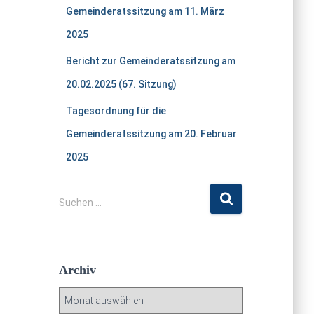
Gemeinderatssitzung am 11. März
2025
Bericht zur Gemeinderatssitzung am
20.02.2025 (67. Sitzung)
Tagesordnung für die
Gemeinderatssitzung am 20. Februar
2025
S
Suchen …
u
c
h
e
Archiv
n
n
A
a
r