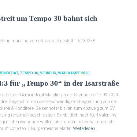
Streit um Tempo 30 bahnt sich
r-in-marzling-vorerst-zurueckgestellt-1.5130278
MEINDERAT
TEMPO 30
VERKEHR
WAHLKAMPF 2020
4:3 für „Tempo 30“ in der Isarstraße
it hat der Gemeinderat Marzling in der Sitzung am 17.09.2020
 drei Gegenstimmen die Geschwindigkeitsbegrenzung von der
kerei & Konditorei Geisenhofer bis hin zum Abzweig zum SV
zling (erstmal) beschlossen. Sinnbildlich nach Karl Valentins
gen täten wir schon wollen, aber dürfen haben wir uns nicht
raut“ votierten 1. Bürgermeister Martin
Weiterlesen…