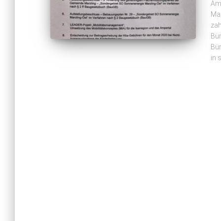
Am 
Mar
zah
Bür
Bür
in 