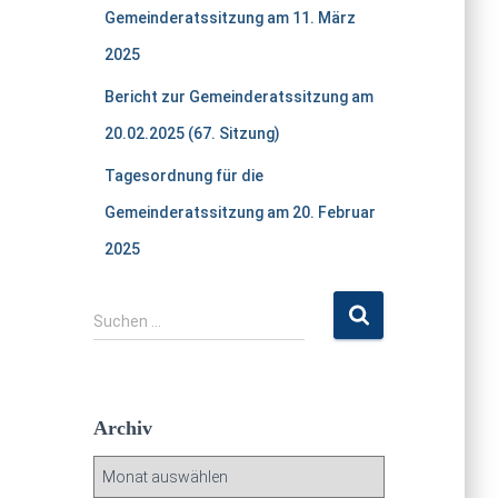
Gemeinderatssitzung am 11. März
2025
Bericht zur Gemeinderatssitzung am
20.02.2025 (67. Sitzung)
Tagesordnung für die
Gemeinderatssitzung am 20. Februar
2025
S
Suchen …
u
c
h
e
Archiv
n
n
A
a
r