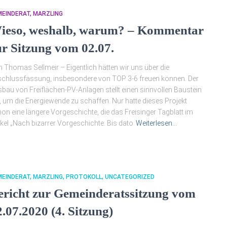
MEINDERAT
MARZLING
ieso, weshalb, warum? – Kommentar
ur Sitzung vom 02.07.
 Thomas Sellmeir – Eigentlich hätten wir uns über die
chlussfassung, insbesondere von TOP 3-6 freuen können. Der
bau von Freiflächen-PV-Anlagen stellt einen sinnvollen Baustein
, um die Energiewende zu schaffen. Nur hatte dieses Projekt
on eine längere Vorgeschichte, die das Freisinger Tagblatt im
ikel „Nach bizarrer Vorgeschichte: Bis dato
Weiterlesen…
MEINDERAT
MARZLING
PROTOKOLL
UNCATEGORIZED
ericht zur Gemeinderatssitzung vom
2.07.2020 (4. Sitzung)