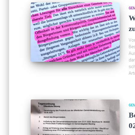
GE
W
z
Von
Bes
Aus
dar
sch
Art
GE
B
0