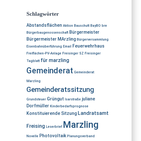
c
c
h
h
Schlagwörter
:
i
Abstandsflächen
v
Aktion
Bauschutt
BayBO
bre
Bürgermeister
Bürgerbaugenossenschaft
Bürgermeister MArzling
Bürgerversammlung
Feuerwehrhaus
Eisenbahnüberführung
Email
Freiflächen-PV-Anlage
Freisinger SZ
Freisinger
für marzling
Tagblatt
Gemeinderat
Gemeinderat
Marzling
Gemeinderatssitzung
Grüngut
juliane
Grundsteuer
Isarstraße
Dorfmüller
Kinderbedarfsprognose
Landratsamt
Konstituierende Sitzung
Marzling
Freising
Leserbrief
Photovoltaik
Novelle
Planungsverband