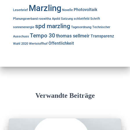
Marzling
Photovoltaik
Leserbrief
Novelle
Planungsverband
roswitha Apold
Satzung
schlottfeld
Schrift
spd marzling
sonnenenergie
Tagesordnung
Technischer
Tempo 30
thomas sellmeir
Transparenz
Ausschuss
Öffentlichkeit
Wahl 2020
Wertstoffhof
Verwandte Beiträge