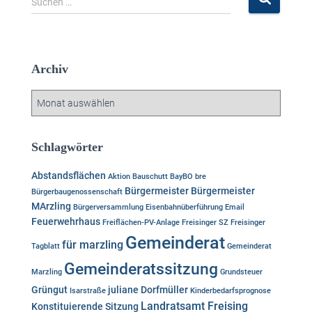
Suchen …
u
c
h
e
Archiv
n
n
A
a
r
c
c
h
h
Schlagwörter
:
i
v
Abstandsflächen
Aktion
Bauschutt
BayBO
bre
Bürgermeister
Bürgermeister
Bürgerbaugenossenschaft
MArzling
Bürgerversammlung
Eisenbahnüberführung
Email
Feuerwehrhaus
Freiflächen-PV-Anlage
Freisinger SZ
Freisinger
Gemeinderat
für marzling
Tagblatt
Gemeinderat
Gemeinderatssitzung
Marzling
Grundsteuer
Grüngut
juliane Dorfmüller
Isarstraße
Kinderbedarfsprognose
Landratsamt Freising
Konstituierende Sitzung