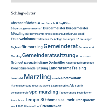
r
c
c
h
h
Schlagwörter
:
i
v
Abstandsflächen
Aktion
Bauschutt
BayBO
bre
Bürgermeister
Bürgermeister
Bürgerbaugenossenschaft
MArzling
Bürgerversammlung
Eisenbahnüberführung
Email
Feuerwehrhaus
Freiflächen-PV-Anlage
Freisinger SZ
Freisinger
Gemeinderat
für marzling
Tagblatt
Gemeinderat
Gemeinderatssitzung
Marzling
Grundsteuer
Grüngut
juliane Dorfmüller
Isarstraße
Kinderbedarfsprognose
Landratsamt Freising
Konstituierende Sitzung
Marzling
Photovoltaik
Leserbrief
Novelle
Planungsverband
roswitha Apold
Satzung
schlottfeld
Schrift
spd marzling
sonnenenergie
Tagesordnung
Technischer
Tempo 30
thomas sellmeir
Transparenz
Ausschuss
Öffentlichkeit
Wahl 2020
Wertstoffhof