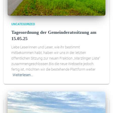
UNCATEGORIZED
Tagesordnung der Gemeinderatssitzung am
15.05.25
Liebe Leserinnen und Leser, wie ihr bestimmt
mitbekommen habt, haben wir uns in der letzten
öffentlichen Sitzung zur neuen Fraktion „Marzlinger Liste“
zusammengeschlossen.Bis die neue Webseite jedoch
fertig ist, möchten wir die bestehende Plattform weiter
Weiterlesen…