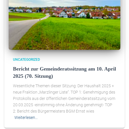
UNCATEGORIZED
Bericht zur Gemeinderatssitzung am 10. April
2025 (70. Sitzung)
Wesentliche Themen dieser Sitzung: Der Haushalt 2025 +
neue Fraktion „Marzlinger Liste“. TOP 1: Genehmigung des
Protokolls aus der öffentlichen Gemeinderatssitzung vom
20.03.2025 -einstimmig ohne Änderung genehmigt- TOP
2: Bericht des Bürgermeisters BGM Ernst wies
Weiterlesen…