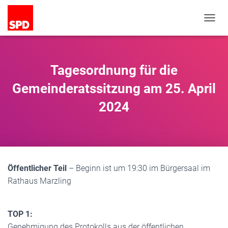
N
A
V
I
G
Tagesordnung für die
A
T
Gemeinderatssitzung am 25. April
I
2024
O
N
U
M
S
C
H
Öffentlicher Teil
– Beginn ist um 19:30 im Bürgersaal im
A
Rathaus Marzling
L
T
E
N
TOP 1:
Genehmigung des Protokolls aus der öffentlichen