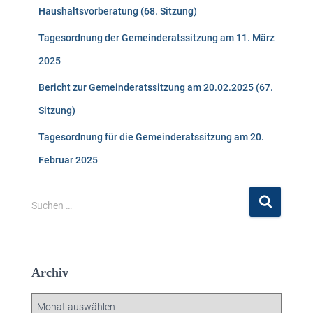
Haushaltsvorberatung (68. Sitzung)
Tagesordnung der Gemeinderatssitzung am 11. März
2025
Bericht zur Gemeinderatssitzung am 20.02.2025 (67.
Sitzung)
Tagesordnung für die Gemeinderatssitzung am 20.
Februar 2025
S
Suchen …
u
c
h
e
Archiv
n
n
A
a