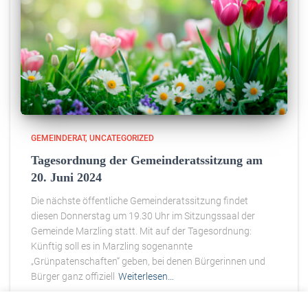
GEMEINDERAT
UNCATEGORIZED
Tagesordnung der Gemeinderatssitzung am
20. Juni 2024
Die nächste öffentliche Gemeinderatssitzung findet
diesen Donnerstag um 19.30 Uhr im Sitzungssaal der
Gemeinde Marzling statt. Mit auf der Tagesordnung:
Künftig soll es in Marzling sogenannte
„Grünpatenschaften“ geben, bei denen Bürgerinnen und
Bürger ganz offiziell
Weiterlesen…