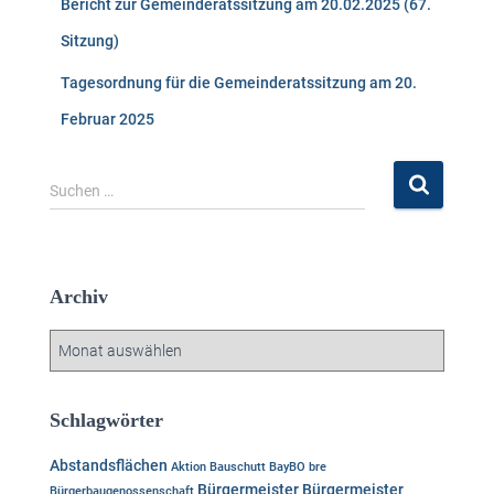
Bericht zur Gemeinderatssitzung am 20.02.2025 (67.
Sitzung)
Tagesordnung für die Gemeinderatssitzung am 20.
Februar 2025
S
Suchen …
u
c
h
e
Archiv
n
n
A
a
r
c
c
h
h
Schlagwörter
:
i
v
Abstandsflächen
Aktion
Bauschutt
BayBO
bre
Bürgermeister
Bürgermeister
Bürgerbaugenossenschaft