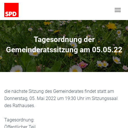
N
A
V
I
G
Tagesordnung der
A
T
Gemeinderatssitzung am 05.05.22
I
O
N
U
M
S
C
H
die nächste Sitzung des Gemeinderates findet statt am
A
Donnerstag, 05. Mai 2022 um 19:30 Uhr im Sitzungssaal
L
des Rathauses.
T
E
N
Tagesordnung:
Öffentlicher Teil