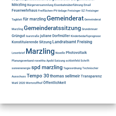
MArzling
Bürgerversammlung
Eisenbahnüberführung
Email
Feuerwehrhaus
Freiflächen-PV-Anlage
Freisinger SZ
Freisinger
Gemeinderat
für marzling
Tagblatt
Gemeinderat
Gemeinderatssitzung
Marzling
Grundsteuer
Grüngut
juliane Dorfmüller
Isarstraße
Kinderbedarfsprognose
Landratsamt Freising
Konstituierende Sitzung
Marzling
Photovoltaik
Leserbrief
Novelle
Planungsverband
roswitha Apold
Satzung
schlottfeld
Schrift
spd marzling
sonnenenergie
Tagesordnung
Technischer
Tempo 30
thomas sellmeir
Transparenz
Ausschuss
Öffentlichkeit
Wahl 2020
Wertstoffhof