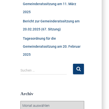
Gemeinderatssitzung am 11. März
2025
Bericht zur Gemeinderatssitzung am
20.02.2025 (67. Sitzung)
Tagesordnung für die
Gemeinderatssitzung am 20. Februar
2025
S
Suchen …
u
c
h
e
Archiv
n
n
A
a
r