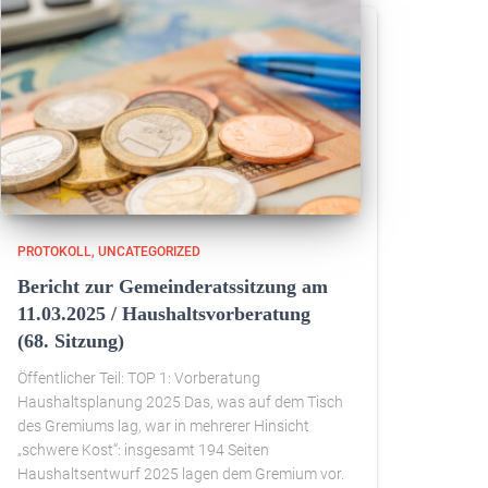
PROTOKOLL
UNCATEGORIZED
Bericht zur Gemeinderatssitzung am
11.03.2025 / Haushaltsvorberatung
(68. Sitzung)
Öffentlicher Teil: TOP 1: Vorberatung
Haushaltsplanung 2025 Das, was auf dem Tisch
des Gremiums lag, war in mehrerer Hinsicht
„schwere Kost“: insgesamt 194 Seiten
Haushaltsentwurf 2025 lagen dem Gremium vor.