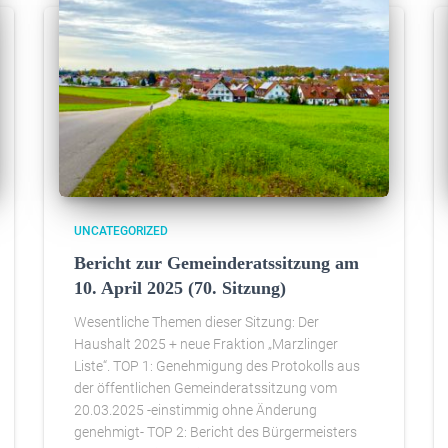
UNCATEGORIZED
Bericht zur Gemeinderatssitzung am
10. April 2025 (70. Sitzung)
Wesentliche Themen dieser Sitzung: Der
Haushalt 2025 + neue Fraktion „Marzlinger
Liste“. TOP 1: Genehmigung des Protokolls aus
der öffentlichen Gemeinderatssitzung vom
20.03.2025 -einstimmig ohne Änderung
genehmigt- TOP 2: Bericht des Bürgermeisters