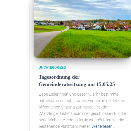
UNCATEGORIZED
Tagesordnung der
Gemeinderatssitzung am 15.05.25
Liebe Leserinnen und Leser, wie ihr bestimmt
mitbekommen habt, haben wir uns in der letzten
öffentlichen Sitzung zur neuen Fraktion
„Marzlinger Liste“ zusammengeschlossen.Bis die
neue Webseite jedoch fertig ist, möchten wir die
bestehende Plattform weiter
Weiterlesen…