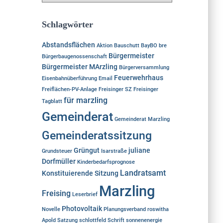
c
c
h
h
Schlagwörter
:
i
v
Abstandsflächen
Aktion
Bauschutt
BayBO
bre
Bürgermeister
Bürgerbaugenossenschaft
Bürgermeister MArzling
Bürgerversammlung
Feuerwehrhaus
Eisenbahnüberführung
Email
Freiflächen-PV-Anlage
Freisinger SZ
Freisinger
für marzling
Tagblatt
Gemeinderat
Gemeinderat Marzling
Gemeinderatssitzung
Grüngut
juliane
Grundsteuer
Isarstraße
Dorfmüller
Kinderbedarfsprognose
Landratsamt
Konstituierende Sitzung
Marzling
Freising
Leserbrief
Photovoltaik
Novelle
Planungsverband
roswitha
Apold
Satzung
schlottfeld
Schrift
sonnenenergie