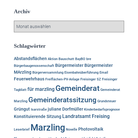
e
Archiv
n
n
A
a
r
c
c
h
h
Schlagwörter
:
i
v
Abstandsflächen
Aktion
Bauschutt
BayBO
bre
Bürgermeister
Bürgermeister
Bürgerbaugenossenschaft
MArzling
Bürgerversammlung
Eisenbahnüberführung
Email
Feuerwehrhaus
Freiflächen-PV-Anlage
Freisinger SZ
Freisinger
Gemeinderat
für marzling
Tagblatt
Gemeinderat
Gemeinderatssitzung
Marzling
Grundsteuer
Grüngut
juliane Dorfmüller
Isarstraße
Kinderbedarfsprognose
Landratsamt Freising
Konstituierende Sitzung
Marzling
Photovoltaik
Leserbrief
Novelle