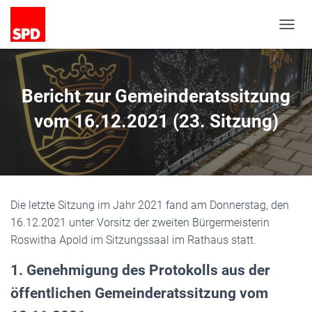
N
A
V
I
G
Bericht zur Gemeinderatssitzung
A
T
vom 16.12.2021 (23. Sitzung)
I
O
N
U
M
S
Die letzte Sitzung im Jahr 2021 fand am Donnerstag, den
C
H
16.12.2021 unter Vorsitz der zweiten Bürgermeisterin
A
Roswitha Apold im Sitzungssaal im Rathaus statt.
L
T
1. Genehmigung des Protokolls aus der
E
N
öffentlichen Gemeinderatssitzung vom