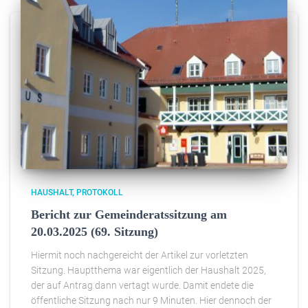
HAUSHALT
PROTOKOLL
Bericht zur Gemeinderatssitzung am
20.03.2025 (69. Sitzung)
Hiermit noch nachgereicht der Artikel zur vorletzten
Sitzung. Hauptthema war eigentlich der Haushalt 2025,
der auf Antrag dann vertagt wurde. Damit endete die
öffentliche Sitzung nach nur 9 Minuten. Hier dennoch der