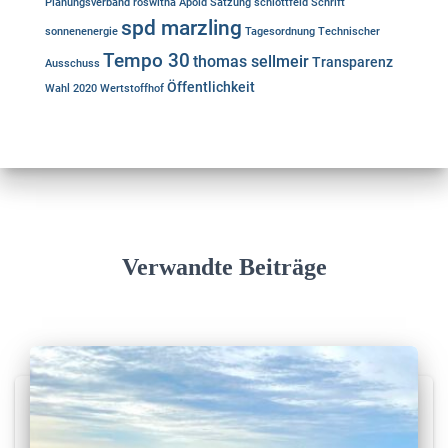
Planungsverband
roswitha Apold
Satzung
schlottfeld
Schrift
spd marzling
sonnenenergie
Tagesordnung
Technischer
Tempo 30
thomas sellmeir
Transparenz
Ausschuss
Öffentlichkeit
Wahl 2020
Wertstoffhof
Verwandte Beiträge