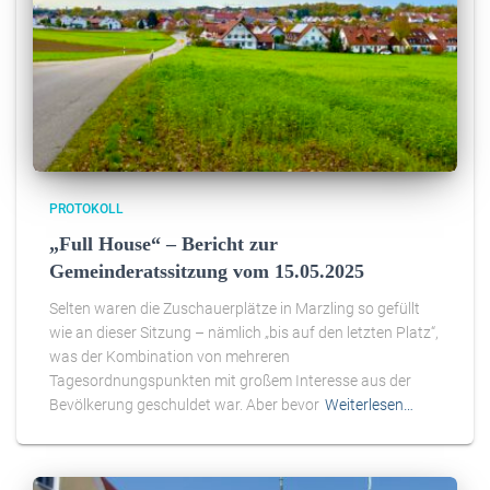
PROTOKOLL
„Full House“ – Bericht zur
Gemeinderatssitzung vom 15.05.2025
Selten waren die Zuschauerplätze in Marzling so gefüllt
wie an dieser Sitzung – nämlich „bis auf den letzten Platz“,
was der Kombination von mehreren
Tagesordnungspunkten mit großem Interesse aus der
Bevölkerung geschuldet war. Aber bevor
Weiterlesen…