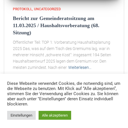
PROTOKOLL
UNCATEGORIZED
Bericht zur Gemeinderatssitzung am
11.03.2025 / Haushaltsvorberatung (68.
Sitzung)
Öffentlicher Teil: TOP 1: Vorberatung Haushaltsplanung
2025 Das, was auf dem Tisch des Gremiums lag, war in
mehrerer Hinsicht „schwere Kost“: insgesamt 194 Seiten
Haushaltsentwurf 2025 lagen dem Gremium vor. Den
meisten zumindest. Nach einer
Weiterlesen…
Diese Webseite verwendet Cookies, die notwendig sind, um
die Webseite zu benutzen. Mit Klick auf “Alle akzeptieren”,
stimmen Sie der Verwendung aller Cookies zu. Sie können
aber auch unter "Einstellungen" deren Einsatz individuell
IMPRESSUM
DATENSCHUTZ
blockieren.
SPD Fraktion im Gemeinderat Marzling.
Einstellungen
Alle akzeptieren