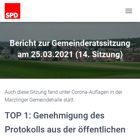
N
A
V
I
G
Bericht zur Gemeinderatssitzung
A
T
am 25.03.2021 (14. Sitzung)
I
O
N
U
M
S
Auch diese Sitzung fand unter Corona-Auflagen in der
C
H
Marzlinger Gemeindehalle statt.
A
L
TOP 1: Genehmigung des
T
E
Protokolls aus der öffentlichen
N