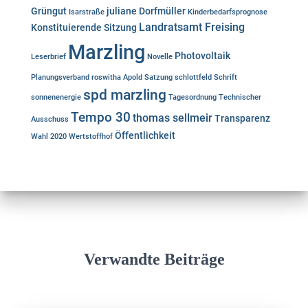
Grüngut
juliane Dorfmüller
Isarstraße
Kinderbedarfsprognose
Landratsamt Freising
Konstituierende Sitzung
Marzling
Photovoltaik
Leserbrief
Novelle
Planungsverband
roswitha Apold
Satzung
schlottfeld
Schrift
spd marzling
sonnenenergie
Tagesordnung
Technischer
Tempo 30
thomas sellmeir
Transparenz
Ausschuss
Öffentlichkeit
Wahl 2020
Wertstoffhof
Verwandte Beiträge