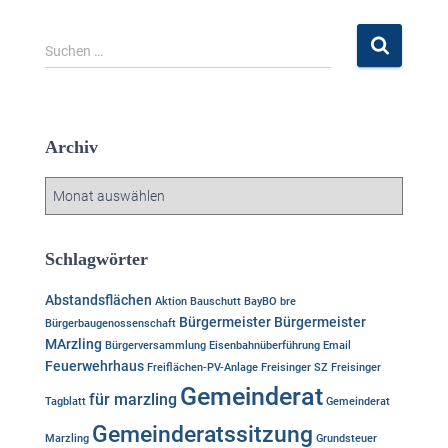
S
Suchen …
u
c
h
e
Archiv
n
n
A
a
r
c
c
h
h
Schlagwörter
:
i
v
Abstandsflächen
Aktion
Bauschutt
BayBO
bre
Bürgermeister
Bürgermeister
Bürgerbaugenossenschaft
MArzling
Bürgerversammlung
Eisenbahnüberführung
Email
Feuerwehrhaus
Freiflächen-PV-Anlage
Freisinger SZ
Freisinger
Gemeinderat
für marzling
Tagblatt
Gemeinderat
Gemeinderatssitzung
Marzling
Grundsteuer